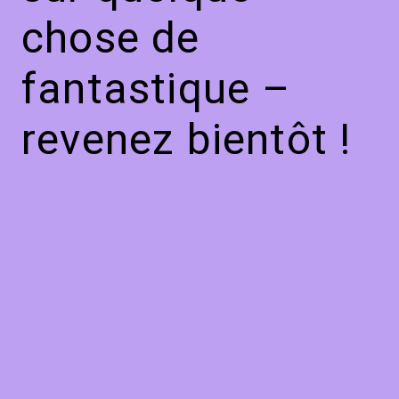
chose de
fantastique –
revenez bientôt !