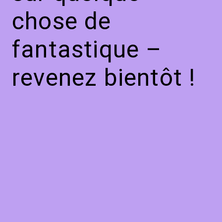
chose de
fantastique –
revenez bientôt !