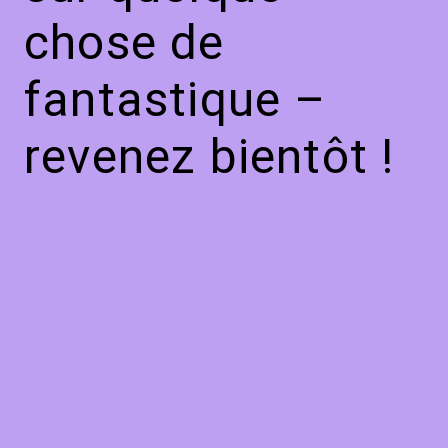
chose de
fantastique –
revenez bientôt !